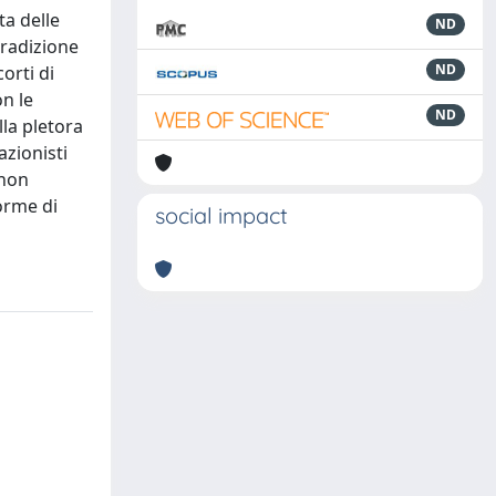
ta delle
ND
tradizione
ND
orti di
on le
ND
la pletora
azionisti
 non
forme di
social impact