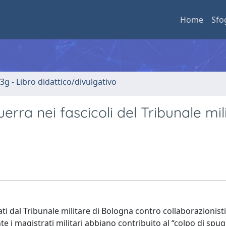
Home
Sfo
3g - Libro didattico/divulgativo
erra nei fascicoli del Tribunale mil
i dal Tribunale militare di Bologna contro collaborazionisti 
 i magistrati militari abbiano contribuito al “colpo di spug