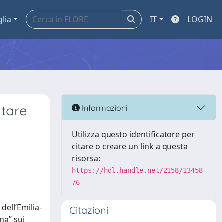
glia
IT
LOGIN
itare
Informazioni
Utilizza questo identificatore per
citare o creare un link a questa
risorsa:
https://hdl.handle.net/2158/13458
76
dell’Emilia-
Citazioni
na” sui