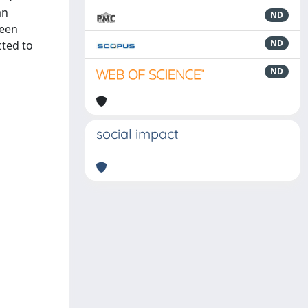
an
ND
ween
ND
cted to
ND
social impact