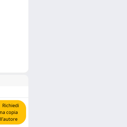
Richiedi
na copia
ll'autore