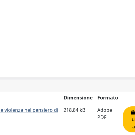
Dimensione
Formato
e violenza nel pensiero di
218.84 kB
Adobe
PDF
u
a