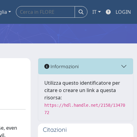
glia
IT
LOGIN
Informazioni
Utilizza questo identificatore per
citare o creare un link a questa
risorsa:
https://hdl.handle.net/2158/13470
72
se, even
Citazioni
il,