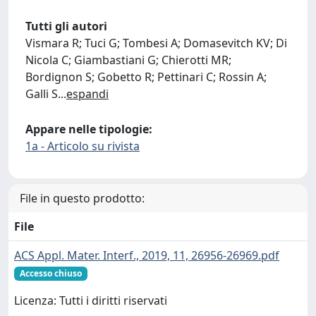
Tutti gli autori
Vismara R; Tuci G; Tombesi A; Domasevitch KV; Di
Nicola C; Giambastiani G; Chierotti MR;
Bordignon S; Gobetto R; Pettinari C; Rossin A;
Galli S
...
espandi
Appare nelle tipologie:
1a - Articolo su rivista
File in questo prodotto:
File
ACS Appl. Mater. Interf., 2019, 11, 26956-26969.pdf
Accesso chiuso
Licenza: Tutti i diritti riservati