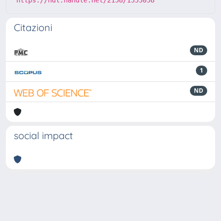
https://hdl.handle.net/2158/1353058
Citazioni
ND
1
ND
social impact
Powered by
IRIS
-
about IRIS
-