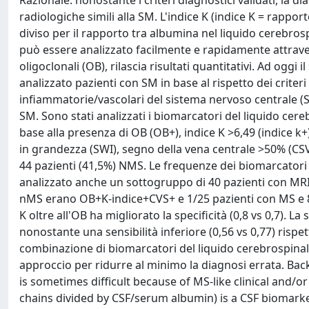
Razionale: nonostante i criteri diagnostici validati, la di
radiologiche simili alla SM. L'indice K (indice K = rappor
diviso per il rapporto tra albumina nel liquido cerebros
può essere analizzato facilmente e rapidamente attrave
oligoclonali (OB), rilascia risultati quantitativi. Ad og
analizzato pazienti con SM in base al rispetto dei criter
infiammatorie/vascolari del sistema nervoso centrale (S
SM. Sono stati analizzati i biomarcatori del liquido cerebr
base alla presenza di OB (OB+), indice K >6,49 (indice k
in grandezza (SWI), segno della vena centrale >50% (CSV+)
44 pazienti (41,5%) NMS. Le frequenze dei biomarcatori d
analizzato anche un sottogruppo di 40 pazienti con MRI
nMS erano OB+K-indice+CVS+ e 1/25 pazienti con MS e 8/
K oltre all'OB ha migliorato la specificità (0,8 vs 0,7). La
nonostante una sensibilità inferiore (0,56 vs 0,77) rispet
combinazione di biomarcatori del liquido cerebrospina
approccio per ridurre al minimo la diagnosi errata. Bac
is sometimes difficult because of MS-like clinical and/o
chains divided by CSF/serum albumin) is a CSF biomarke