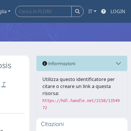
glia
IT
LOGIN
sis
Informazioni
Utilizza questo identificatore per
T.
citare o creare un link a questa
risorsa:
https://hdl.handle.net/2158/13549
72
Citazioni