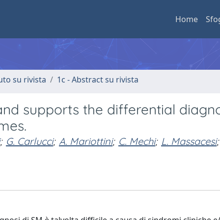
Home
Sfo
uto su rivista
1c - Abstract su rivista
nd supports the differential diagno
mes.
;
G. Carlucci
;
A. Mariottini
;
C. Mechi
;
L. Massacesi
;