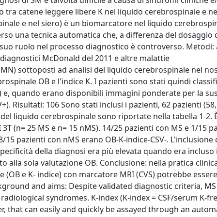
agnosi di SM è talvolta difficile a causa di sindromi cliniche e
to tra catene leggere libere K nel liquido cerebrospinale e ne
pinale e nel siero) è un biomarcatore nel liquido cerebrospi
rso una tecnica automatica che, a differenza del dosaggio 
gi il suo ruolo nel processo diagnostico è controverso. Metodi
i diagnostici McDonald del 2011 e altre malattie
MN) sottoposti ad analisi del liquido cerebrospinale nel no
ospinale OB e l'indice K. I pazienti sono stati quindi classifi
+) e, quando erano disponibili immagini ponderate per la susc
. Risultati: 106 Sono stati inclusi i pazienti, 62 pazienti (5
el liquido cerebrospinale sono riportate nella tabella 1-2. 
 3T (n= 25 MS e n= 15 nMS). 14/25 pazienti con MS e 1/15 pa
15 pazienti con nMS erano OB-K-indice-CSV-. L'inclusione d
 specificità della diagnosi era più elevata quando era incluso i
to alla sola valutazione OB. Conclusione: nella pratica clinica
le (OB e K- indice) con marcatore MRI (CVS) potrebbe esser
kground and aims: Despite validated diagnostic criteria, MS
r radiological syndromes. K-index (K-index = CSF/serum K-fre
r, that can easily and quickly be assayed through an autom