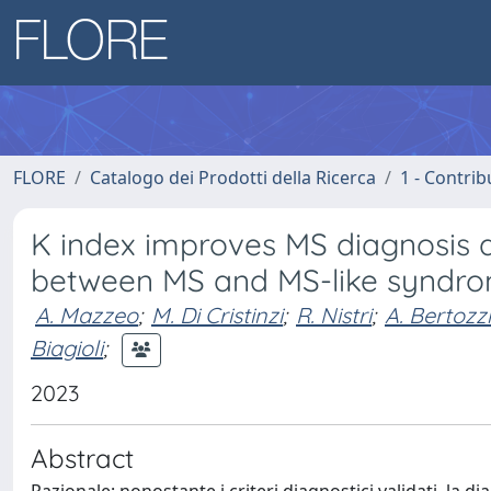
FLORE
Catalogo dei Prodotti della Ricerca
1 - Contrib
K index improves MS diagnosis a
between MS and MS-like syndro
A. Mazzeo
;
M. Di Cristinzi
;
R. Nistri
;
A. Bertozzi
Biagioli
;
2023
Abstract