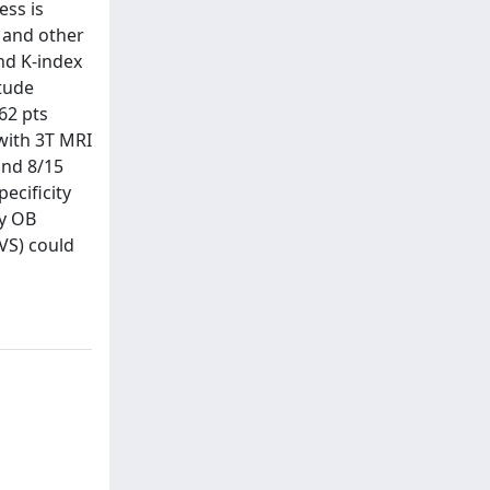
ess is
a and other
nd K-index
tude
62 pts
with 3T MRI
and 8/15
ecificity
ly OB
VS) could