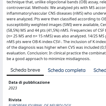
technique that, unlike oligoclonal bands (OB) assay, rele
controversial. Methods: We analyzed pts with MS accord
inflammatory/vascular CNS diseases (nMS) who underwe
were analyzed. Pts were then classified according to O
susceptibility weighted images (SWI) were available, Cen
(58,5%) MS and 44 pts (41,5%) nMS. Frequencies of CSF 
(n= 25 MS and n= 15 nMS) was also analyzed. 14/25 MS
nMS pts were OB-K-index-CSV-. The inclusion of K-index in
of the diagnosis was higher when CVS was included (0,93
evaluation. Conclusion: In clinical practice the combin
be a good approach to minimize misdiagnosis.
Scheda breve
Scheda completa
Sched
Data di pubblicazione
2023
Rivista
EUROPEAN JOURNAL OF NEUROLOGY