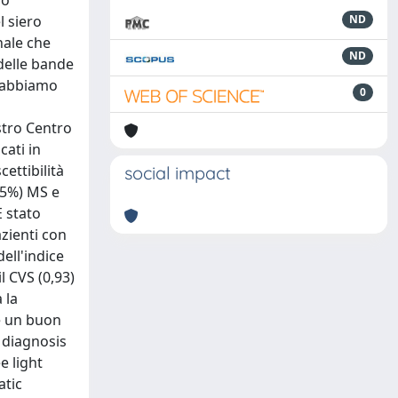
/o
l siero
ND
nale che
ND
delle bande
: abbiamo
0
stro Centro
cati in
ettibilità
social impact
8,5%) MS e
È stato
zienti con
ell'indice
l CVS (0,93)
 la
e un buon
 diagnosis
e light
atic