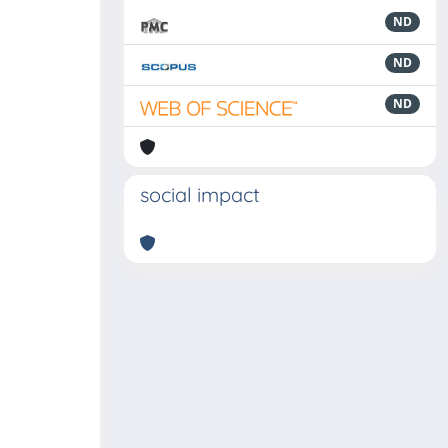
ND
ND
ND
social impact