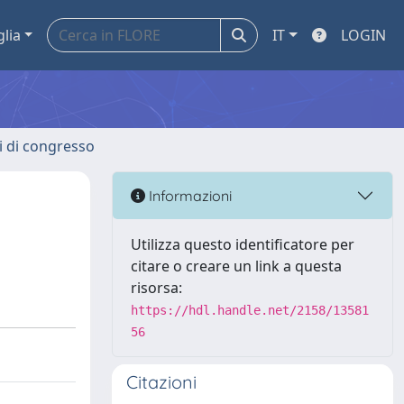
glia
IT
LOGIN
ti di congresso
Informazioni
Utilizza questo identificatore per
citare o creare un link a questa
risorsa:
https://hdl.handle.net/2158/13581
56
Citazioni