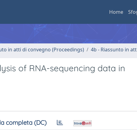
Home
Sfo
uto in atti di convegno (Proceedings)
4b - Riassunto in at
alysis of RNA-sequencing data in
a completa (DC)