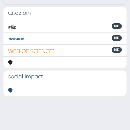
Citazioni
ND
ND
ND
social impact
Powered by
IRIS
-
about IRIS
-