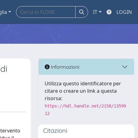
glia
IT
LOGIN
di
Informazioni
Utilizza questo identificatore per
citare o creare un link a questa
risorsa:
https://hdl.handle.net/2158/13599
12
Citazioni
intervento