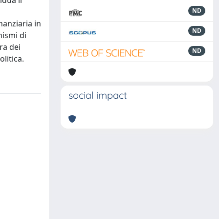
idua il
ND
nanziaria in
ND
nismi di
ra dei
ND
litica.
social impact