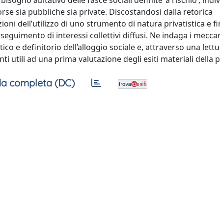
sogno abitativo delle fasce sociali definite ‘a rischio’, indiv
e sia pubbliche sia private. Discostandosi dalla retorica
zioni dell’utilizzo di uno strumento di natura privatistica e fi
rseguimento di interessi collettivi diffusi. Ne indaga i mecca
ico e definitorio dell’alloggio sociale e, attraverso una lettu
 utili ad una prima valutazione degli esiti materiali della po
a completa (DC)