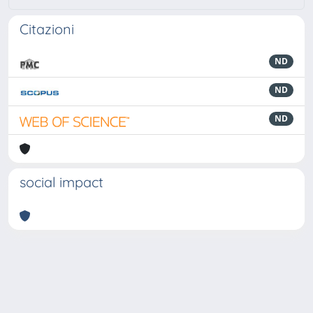
Citazioni
ND
ND
ND
social impact
Powered by
IRIS
-
about IRIS
-