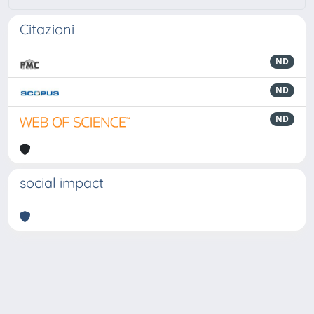
Citazioni
ND
ND
ND
social impact
Powered by
IRIS
-
about IRIS
-