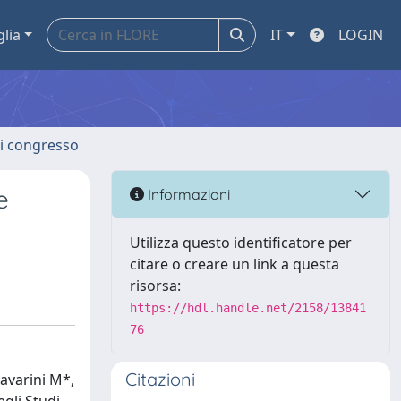
glia
IT
LOGIN
 di congresso
e
Informazioni
Utilizza questo identificatore per
citare o creare un link a questa
risorsa:
https://hdl.handle.net/2158/13841
76
Citazioni
varini M*,