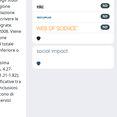
egli Studi
egione
ND
lazione
ND
crivere le
igrate.
ND
2008. Viene
ione
 totale
nferiore o
social impact
esima
, 4.27-
.21-1.82);
ficative tra
nclusioni.
scono di
ervizi