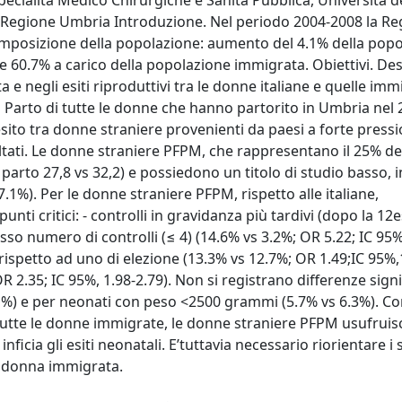
Specialità Medico Chirurgiche e Sanità Pubblica, Università d
li, Regione Umbria Introduzione. Nel periodo 2004-2008 la R
posizione della popolazione: aumento del 4.1% della popo
 e 60.7% a carico della popolazione immigrata. Obiettivi. Des
 e negli esiti riproduttivi tra le donne italiane e quelle imm
al Parto di tutte le donne che hanno partorito in Umbria nel 
i esito tra donne straniere provenienti da paesi a forte press
ltati. Le donne straniere PFPM, che rappresentano il 25% del
 parto 27,8 vs 32,2) e possiedono un titolo di studio basso, i
.1%). Per le donne straniere PFPM, rispetto alle italiane,
unti critici: - controlli in gravidanza più tardivi (dopo la 12
sso numero di controlli (≤ 4) (14.6% vs 3.2%; OR 5.22; IC 95%
rispetto ad uno di elezione (13.3% vs 12.7%; OR 1.49;IC 95%,1
 2.35; IC 95%, 1.98-2.79). Non si registrano differenze signi
.1%) e per neonati con peso <2500 grammi (5.7% vs 6.3%). Co
 a tutte le donne immigrate, le donne straniere PFPM usufrui
ia gli esiti neonatali. E’tuttavia necessario riorientare i s
la donna immigrata.