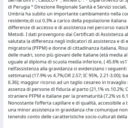
Bernardini I*, Casucci P°, Minelli L*. * Dipartimento di 
di Perugia ° Direzione Regionale Sanità e Servizi socia
Umbria ha subito un importante cambiamento nella com
residente,di cui 0.3% a carico della popolazione italiana
differenze di accesso e di assistenza nel percorso nascita
Metodi. I dati provengono dai Certificati di Assistenza 
valutata la differenza negli indicatori di assistenza e d
migratoria (PFPM) e donne di cittadinanza italiana. Risu
delle madri, sono più giovani delle italiane (età media al
uguale al diploma di scuola media inferiore, ( 45.6% vs17
nell’assistenza alla gravidanza si evidenziano i seguenti p
settimana) (17.9% vs 4.7%;OR 2.57; IC 95%, 2.21-3.00); ba
6.36); maggior ricorso ad un taglio cesareo in travaglio 
assenza di persone di fiducia al parto (21,1% vs.10.2%; OR
straniere PFPM e italiane per la prematurità (7.2% vs 6
Nonostante l’offerta capillare e di qualità, accessibile
una minor assistenza in gravidanza che comunque non infic
tenendo conto delle caratteristiche socio-culturali del