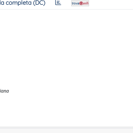
a completa (DC)
liana