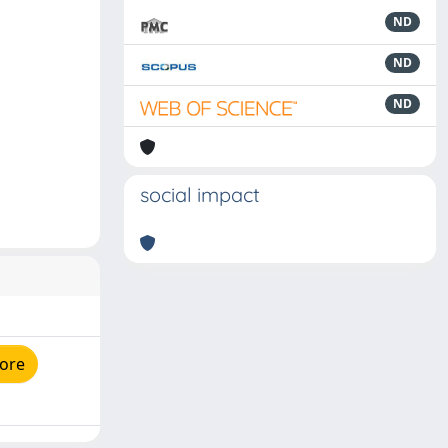
ND
ND
ND
social impact
tore