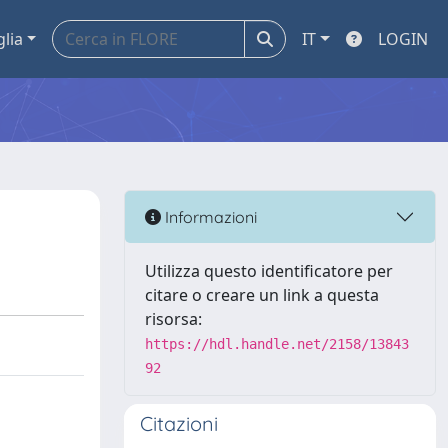
glia
IT
LOGIN
Informazioni
Utilizza questo identificatore per
citare o creare un link a questa
risorsa:
https://hdl.handle.net/2158/13843
92
Citazioni