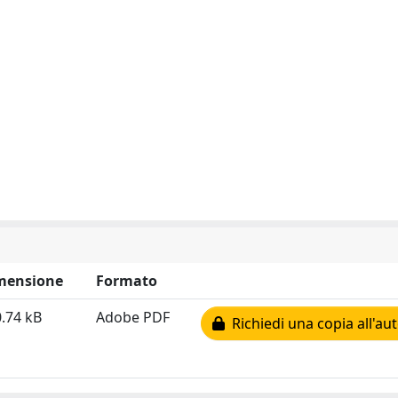
mensione
Formato
.74 kB
Adobe PDF
Richiedi una copia all'au