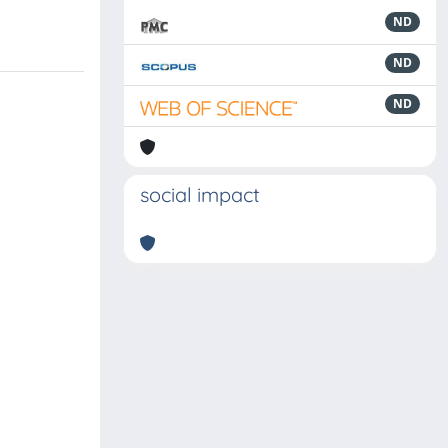
ND
ND
ND
social impact