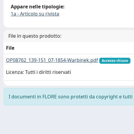
Appare nelle tipologie:
1a - Articolo su rivista
File in questo prodotto:
File
OP08762_139-151_07-1854-Warbinek.pdf
Accesso chiuso
Licenza: Tutti i diritti riservati
I documenti in FLORE sono protetti da copyright e tutti i 
Powered by
IRIS
-
about IRIS
-
Utilizzo dei cookie