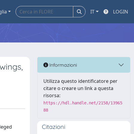
glia
IT
LOGIN
wings,
Informazioni
Utilizza questo identificatore per
citare o creare un link a questa
risorsa:
https://hdl.handle.net/2158/13965
88
Citazioni
lleged