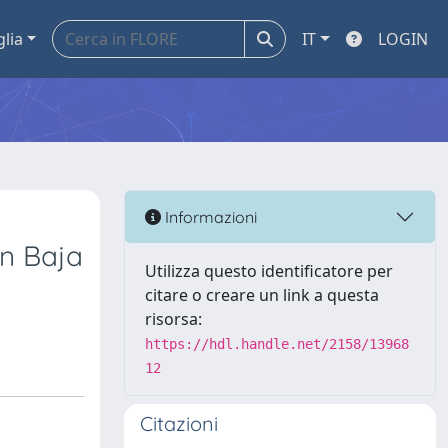
glia
IT
LOGIN
m
Informazioni
rn Baja
Utilizza questo identificatore per
citare o creare un link a questa
risorsa:
https://hdl.handle.net/2158/13968
12
Citazioni