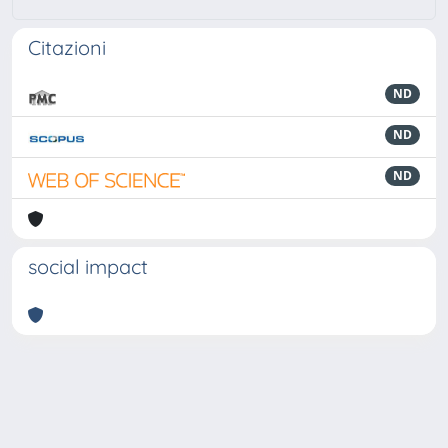
Citazioni
ND
ND
ND
social impact
Powered by
IRIS
-
about IRIS
-