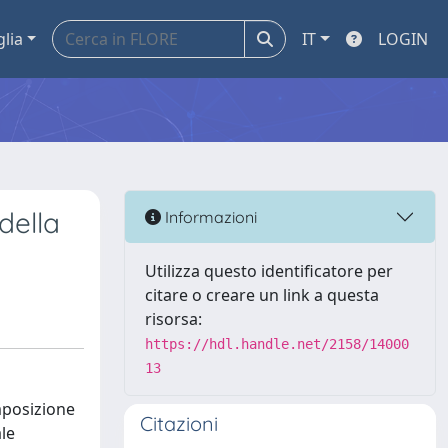
glia
IT
LOGIN
della
Informazioni
Utilizza questo identificatore per
citare o creare un link a questa
risorsa:
https://hdl.handle.net/2158/14000
13
omposizione
Citazioni
ale