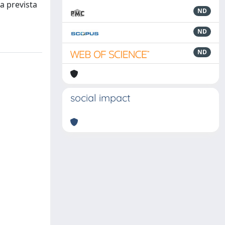
ia prevista
ND
ND
ND
social impact