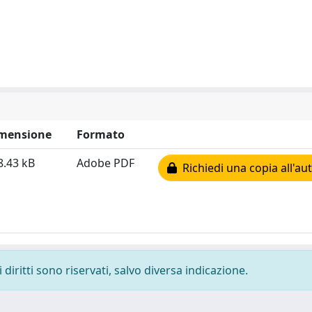
mensione
Formato
8.43 kB
Adobe PDF
Richiedi una copia all'au
diritti sono riservati, salvo diversa indicazione.