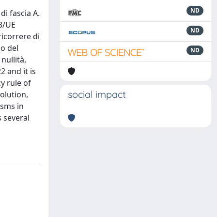
ND
di fascia A.
83/UE
ND
ricorrere di
co del
ND
nullità,
 and it is
y rule of
social impact
olution,
isms in
s several