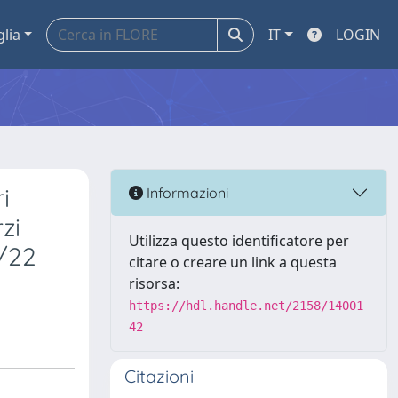
glia
IT
LOGIN
i
Informazioni
zi
Utilizza questo identificatore per
0/22
citare o creare un link a questa
risorsa:
https://hdl.handle.net/2158/14001
42
Citazioni