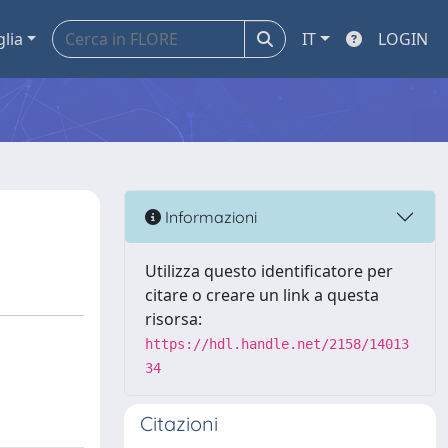
glia
IT
LOGIN
Informazioni
Utilizza questo identificatore per
citare o creare un link a questa
risorsa:
https://hdl.handle.net/2158/14013
34
Citazioni