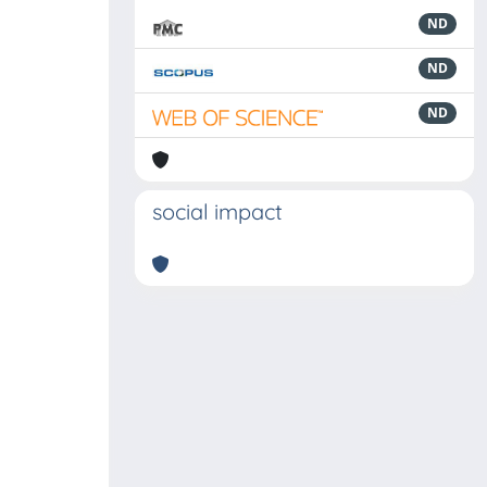
ND
ND
ND
social impact