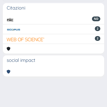
Citazioni
ND
2
2
social impact
Powered by
IRIS
-
about IRIS
-
Utilizzo dei cookie
-
Privacy
Copyright © 2026