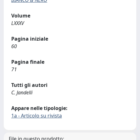
BIANCO & NERO
Volume
LXXXV
Pagina iniziale
60
Pagina finale
71
Tutti gli autori
C. Jandelli
Appare nelle tipologie:
1a - Articolo su rivista
File in questo prodotto: