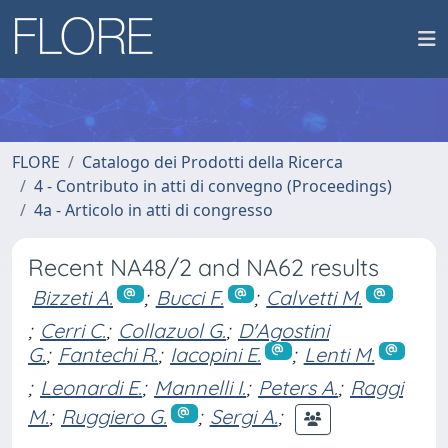
FLORE
Catalogo dei Prodotti della Ricerca
4 - Contributo in atti di convegno (Proceedings)
4a - Articolo in atti di congresso
Recent NA48/2 and NA62 results
Bizzeti A.
;
Bucci F.
;
Calvetti M.
;
Cerri C.
;
Collazuol G.
;
D'Agostini
G.
;
Fantechi R.
;
Iacopini E.
;
Lenti M.
;
Leonardi E.
;
Mannelli I.
;
Peters A.
;
Raggi
M.
;
Ruggiero G.
;
Sergi A.
;