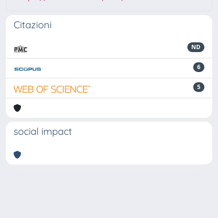
Citazioni
ND
6
5
social impact
Powered by
IRIS
-
about IRIS
-