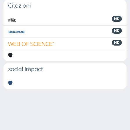
Citazioni
ND
ND
ND
social impact
Powered by
IRIS
-
about IRIS
-
Utilizzo dei cookie
-
Privacy
Copyright © 2026