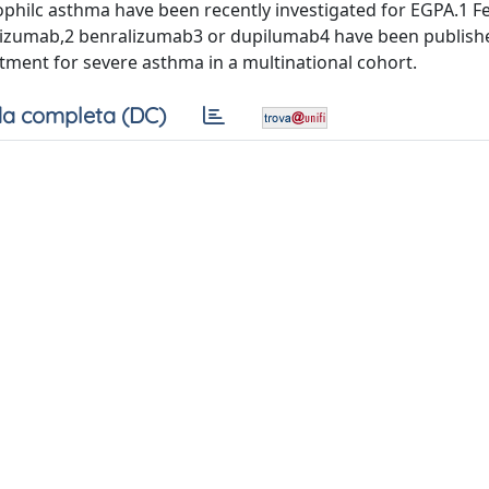
ophilc asthma have been recently investigated for EGPA.1 F
lizumab,2 benralizumab3 or dupilumab4 have been publish
tment for severe asthma in a multinational cohort.
a completa (DC)