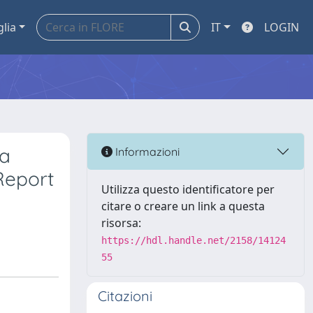
glia
IT
LOGIN
ma
Informazioni
Report
Utilizza questo identificatore per
citare o creare un link a questa
risorsa:
https://hdl.handle.net/2158/14124
55
Citazioni