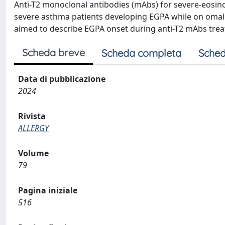
Anti-T2 monoclonal antibodies (mAbs) for severe-eosin
severe asthma patients developing EGPA while on oma
aimed to describe EGPA onset during anti-T2 mAbs trea
Scheda breve
Scheda completa
Sched
Data di pubblicazione
2024
Rivista
ALLERGY
Volume
79
Pagina iniziale
516