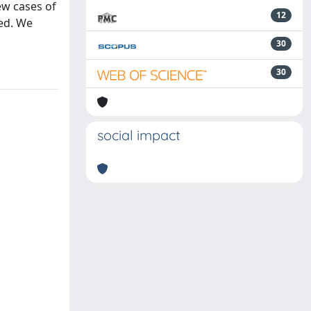
ew cases of
12
ed. We
30
30
social impact