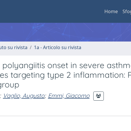
Home
Sfo
uto su rivista
1a - Articolo su rivista
 polyangiitis onset in severe asth
es targeting type 2 inflammation: 
group
;
Vaglio, Augusto
;
Emmi, Giacomo