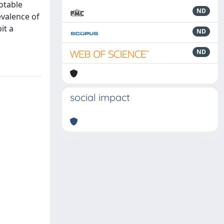
otable
ND
evalence of
it a
ND
ND
social impact