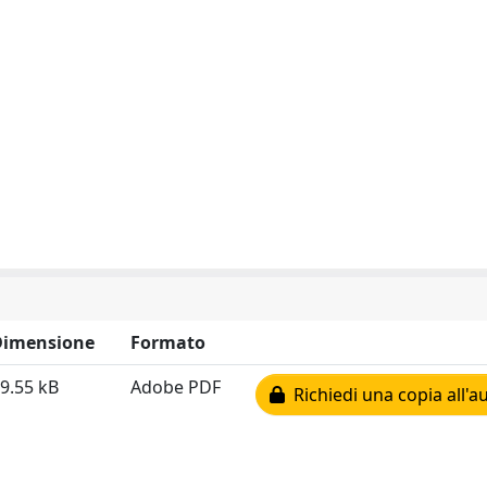
Dimensione
Formato
9.55 kB
Adobe PDF
Richiedi una copia all'a