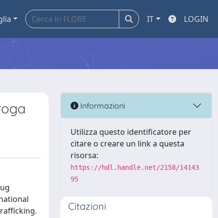
glia
IT
LOGIN
droga
Informazioni
Utilizza questo identificatore per
citare o creare un link a questa
risorsa:
https://hdl.handle.net/2158/14143
95
rug
national
Citazioni
rafficking.