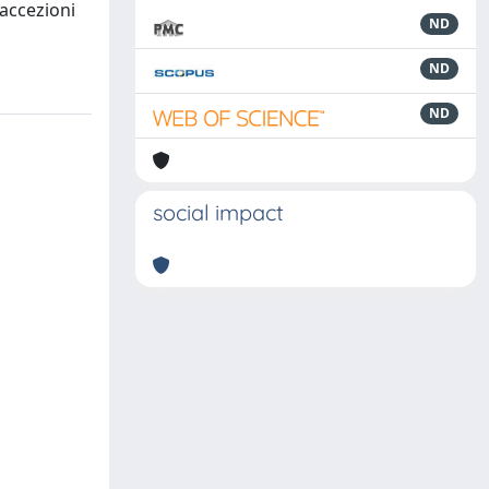
 accezioni
ND
ND
ND
social impact