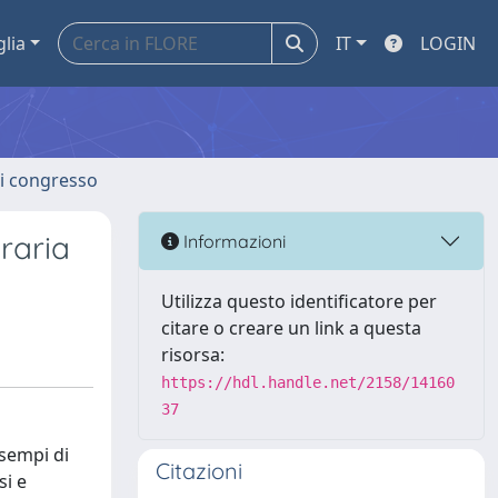
glia
IT
LOGIN
 di congresso
raria
Informazioni
Utilizza questo identificatore per
citare o creare un link a questa
risorsa:
https://hdl.handle.net/2158/14160
37
esempi di
Citazioni
si e