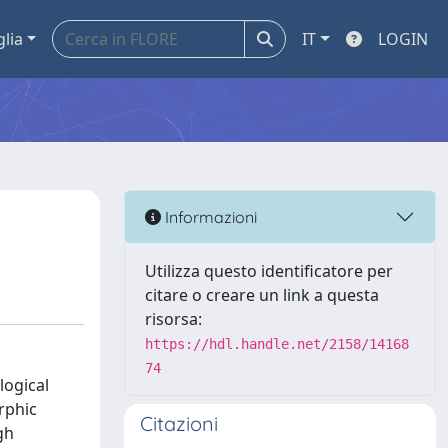
glia
IT
LOGIN
Informazioni
Utilizza questo identificatore per
citare o creare un link a questa
risorsa:
https://hdl.handle.net/2158/14168
74
logical
rphic
Citazioni
gh