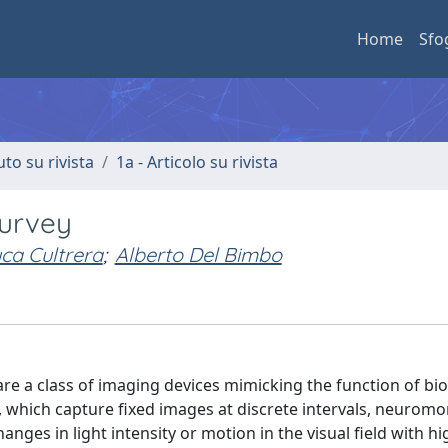
Home
Sfo
uto su rivista
1a - Articolo su rivista
survey
ca Cultrera
;
Alberto Del Bimbo
 a class of imaging devices mimicking the function of bio
, which capture fixed images at discrete intervals, neuromo
ges in light intensity or motion in the visual field with hi