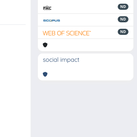
ND
ND
ND
social impact