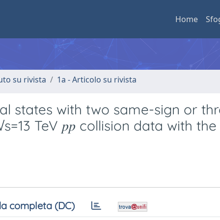
Home
Sfo
uto su rivista
1a - Articolo su rivista
al states with two same-sign or th
√s=13 TeV 𝑝𝑝 collision data with th
a completa (DC)