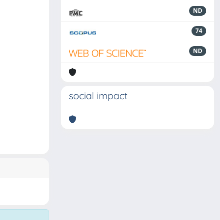
ND
74
ND
social impact