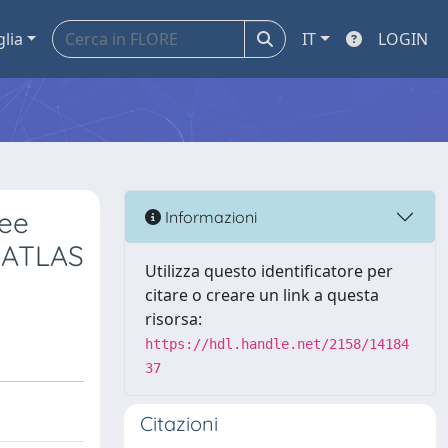
glia
IT
LOGIN
ree
Informazioni
e ATLAS
Utilizza questo identificatore per
citare o creare un link a questa
risorsa:
https://hdl.handle.net/2158/14184
37
Citazioni