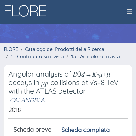
FLORE
Catalogo dei Prodotti della Ricerca
1 - Contributo su rivista
1a - Articolo su rivista
Angular analysis of 𝐵0𝑑→𝐾∗𝜇+𝜇−
decays in 𝑝𝑝 collisions at √s=8 TeV
with the ATLAS detector
CALANDRI A
2018
Scheda breve
Scheda completa