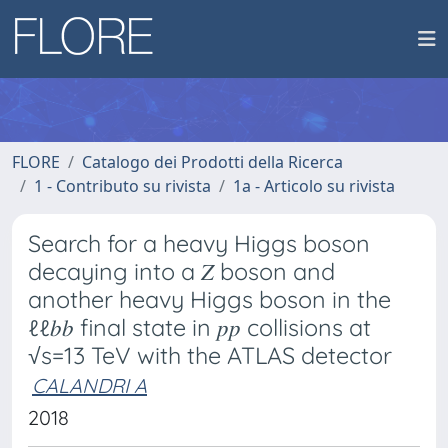
FLORE
Catalogo dei Prodotti della Ricerca
1 - Contributo su rivista
1a - Articolo su rivista
Search for a heavy Higgs boson
decaying into a 𝑍 boson and
another heavy Higgs boson in the
ℓℓ𝑏𝑏 final state in 𝑝𝑝 collisions at
√s=13 TeV with the ATLAS detector
CALANDRI A
2018