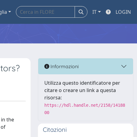
glia
IT
LOGIN
itors?
Informazioni
Utilizza questo identificatore per
citare o creare un link a questa
risorsa:
https://hdl.handle.net/2158/14188
00
 in the
 of
Citazioni