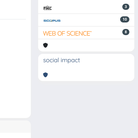
3
10
8
social impact