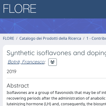
FLORE
Catalogo dei Prodotti della Ricerca
1 - Contrib
Synthetic isoflavones and doping
Botrè, Francesco
;
2019
Abstract
Isoflavones are a group of flavonoids that may be of in
recovering periods after the administration of anabolic
luteinizing hormone (LH) and, consequently, the biosy