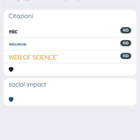
Citazioni
ND
ND
ND
social impact
Powered by
IRIS
-
about IRIS
-