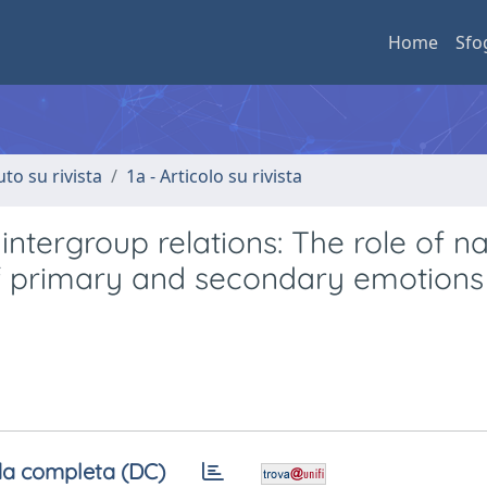
Home
Sfo
uto su rivista
1a - Articolo su rivista
ntergroup relations: The role of na
n of primary and secondary emotions
a completa (DC)