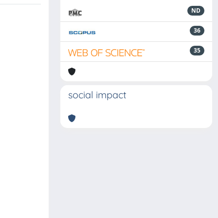
ND
36
35
social impact