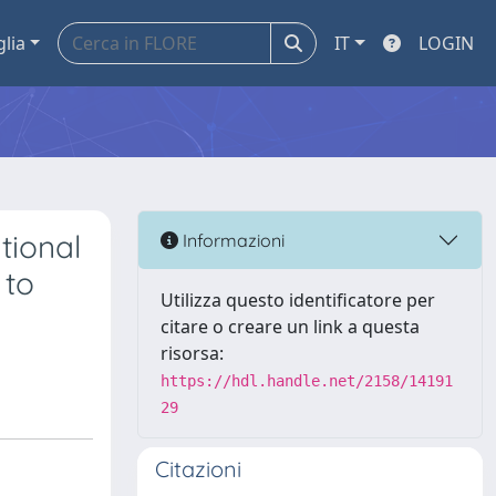
glia
IT
LOGIN
tional
Informazioni
 to
Utilizza questo identificatore per
citare o creare un link a questa
risorsa:
https://hdl.handle.net/2158/14191
29
Citazioni