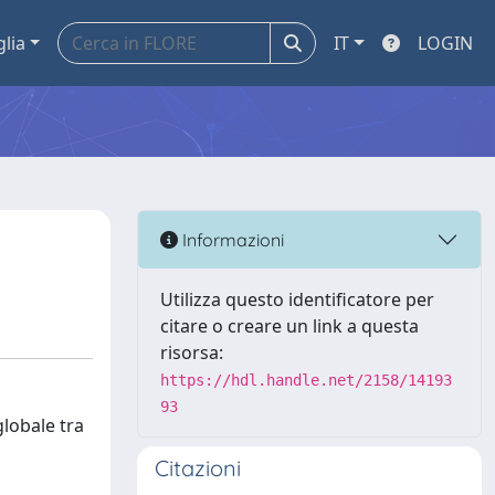
glia
IT
LOGIN
Informazioni
Utilizza questo identificatore per
citare o creare un link a questa
risorsa:
https://hdl.handle.net/2158/14193
93
globale tra
Citazioni