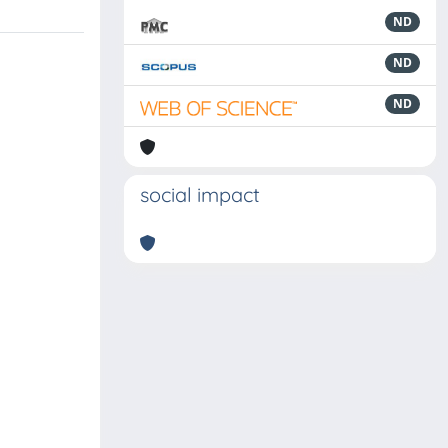
ND
ND
ND
social impact