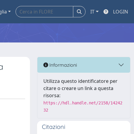
glia
IT
LOGIN
a
Informazioni
Utilizza questo identificatore per
citare o creare un link a questa
risorsa:
https://hdl.handle.net/2158/14242
32
Citazioni