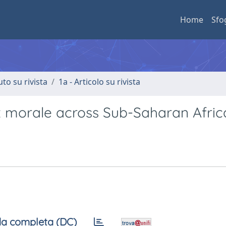
Home
Sfo
uto su rivista
1a - Articolo su rivista
x morale across Sub-Saharan Afric
a completa (DC)