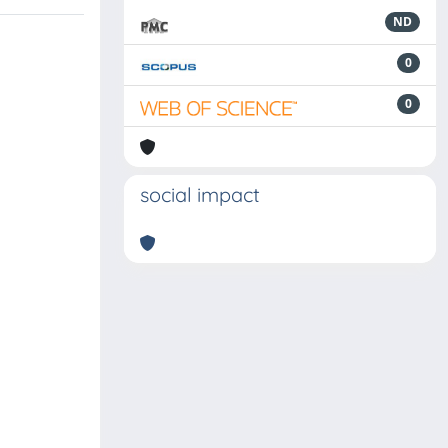
ND
0
0
social impact