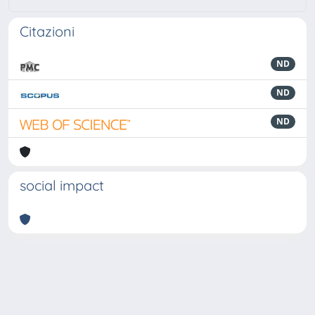
Citazioni
ND
ND
ND
social impact
Powered by
IRIS
-
about IRIS
-