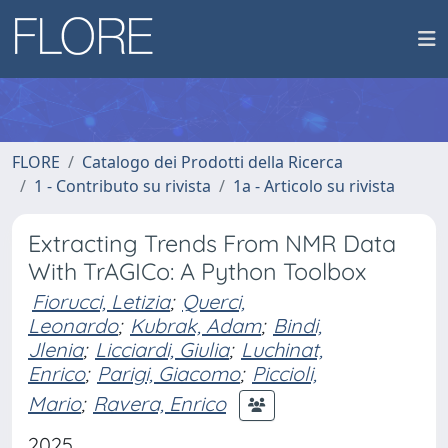
FLORE
Catalogo dei Prodotti della Ricerca
1 - Contributo su rivista
1a - Articolo su rivista
Extracting Trends From NMR Data
With TrAGICo: A Python Toolbox
Fiorucci, Letizia
;
Querci,
Leonardo
;
Kubrak, Adam
;
Bindi,
Jlenia
;
Licciardi, Giulia
;
Luchinat,
Enrico
;
Parigi, Giacomo
;
Piccioli,
Mario
;
Ravera, Enrico
2025