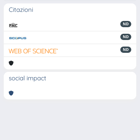
Citazioni
ND
ND
ND
social impact
Powered by
IRIS
-
about IRIS
-
Utilizzo dei cookie
-
Privacy
Copyright © 2026