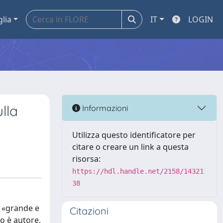
glia
IT
LOGIN
lla
Informazioni
Utilizza questo identificatore per
citare o creare un link a questa
risorsa:
https://hdl.handle.net/2158/14321
38
Il «grande e
Citazioni
no è autore.