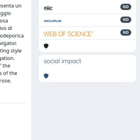
resenta un
ND
aggio
ND
rosa
ivo di
ND
a odeporica
vigator.
ting style
gation.
social impact
” the
s of the
rose.