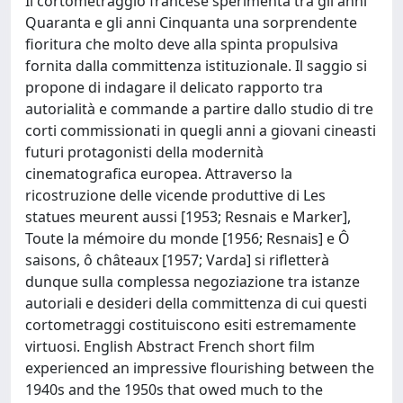
Il cortometraggio francese sperimenta tra gli anni
Quaranta e gli anni Cinquanta una sorprendente
fioritura che molto deve alla spinta propulsiva
fornita dalla committenza istituzionale. Il saggio si
propone di indagare il delicato rapporto tra
autorialità e commande a partire dallo studio di tre
corti commissionati in quegli anni a giovani cineasti
futuri protagonisti della modernità
cinematografica europea. Attraverso la
ricostruzione delle vicende produttive di Les
statues meurent aussi [1953; Resnais e Marker],
Toute la mémoire du monde [1956; Resnais] e Ô
saisons, ô châteaux [1957; Varda] si rifletterà
dunque sulla complessa negoziazione tra istanze
autoriali e desideri della committenza di cui questi
cortometraggi costituiscono esiti estremamente
virtuosi. English Abstract French short film
experienced an impressive flourishing between the
1940s and the 1950s that owed much to the