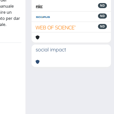
 del
 manuale
ND
nire un
ND
ato per dar
ale.
ND
social impact