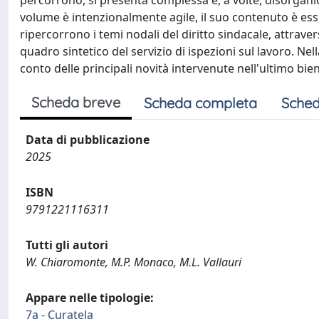
percorrono, si presenta complessa e, a volte, disorganica
volume è intenzionalmente agile, il suo contenuto è es
ripercorrono i temi nodali del diritto sindacale, attrave
quadro sintetico del servizio di ispezioni sul lavoro. N
conto delle principali novità intervenute nell'ultimo bie
Scheda breve
Scheda completa
Sched
Data di pubblicazione
2025
ISBN
9791221116311
Tutti gli autori
W. Chiaromonte, M.P. Monaco, M.L. Vallauri
Appare nelle tipologie:
7a - Curatela