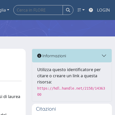
glia
IT
LOGIN
Informazioni
Utilizza questo identificatore per
citare o creare un link a questa
risorsa:
https://hdl.handle.net/2158/14363
00
si di laurea
Citazioni