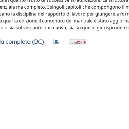
 in quanto frutto di successive stratificazioni. La struttura
senziale ma completo. I singoli capitoli che compongono il
rsano la disciplina del rapporto di lavoro per giungere a for
ella quarta edizione il contenuto del manuale è stato aggiorn
nnio sia sul versante normativo, sia su quello giurisprudenzi
a completa (DC)