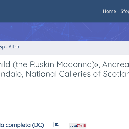
Home
Sfo
5p - Altro
hild (the Ruskin Madonna)», Andrea
daio, National Galleries of Scotla
a completa (DC)