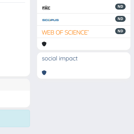
ND
ND
ND
social impact