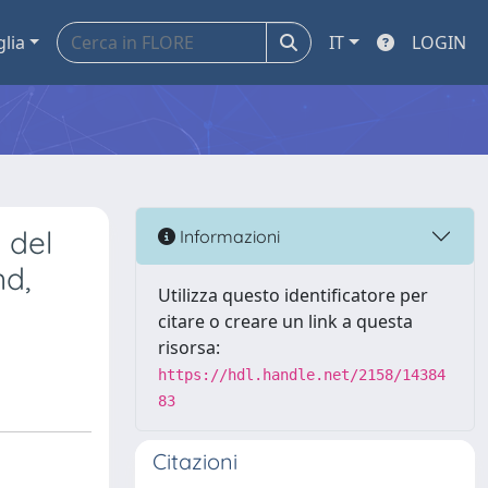
glia
IT
LOGIN
 del
Informazioni
nd,
Utilizza questo identificatore per
citare o creare un link a questa
risorsa:
https://hdl.handle.net/2158/14384
83
Citazioni