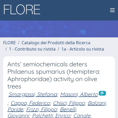
FLORE
Catalogo dei Prodotti della Ricerca
1 - Contributo su rivista
1a - Articolo su rivista
Ants’ semiochemicals deters
Philaenus spumarius (Hemiptera:
Aphrophoridae) activity on olive
trees
Smargiassi, Stefania
;
Masoni, Alberto
;
Cappa, Federico
;
Chisci, Filippo
;
Balzani,
Paride
;
Frizzi, Filippo
;
Benelli,
Giovanni
;
Palchetti, Enrico
;
Canale,