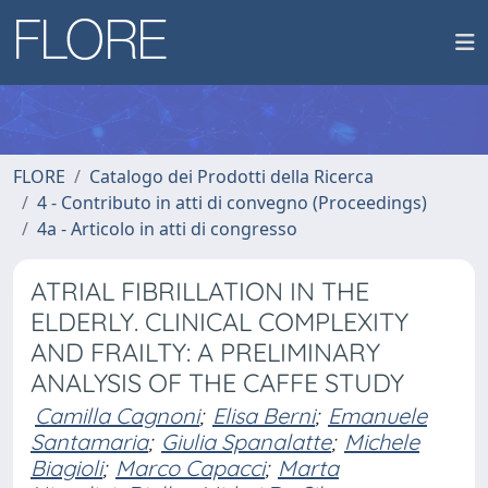
FLORE
Catalogo dei Prodotti della Ricerca
4 - Contributo in atti di convegno (Proceedings)
4a - Articolo in atti di congresso
ATRIAL FIBRILLATION IN THE
ELDERLY. CLINICAL COMPLEXITY
AND FRAILTY: A PRELIMINARY
ANALYSIS OF THE CAFFE STUDY
Camilla Cagnoni
;
Elisa Berni
;
Emanuele
Santamaria
;
Giulia Spanalatte
;
Michele
Biagioli
;
Marco Capacci
;
Marta