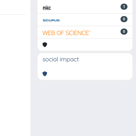
1
0
0
social impact