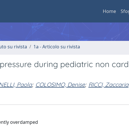
Home
Sfo
uto su rivista
1a - Articolo su rivista
l pressure during pediatric non card
ELLI, Paola
;
COLOSIMO, Denise
;
RICCI, Zaccaria
uently overdamped