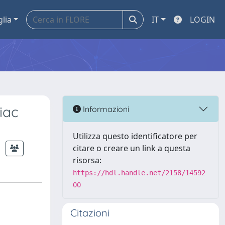
glia
IT
LOGIN
iac
Informazioni
Utilizza questo identificatore per
citare o creare un link a questa
risorsa:
https://hdl.handle.net/2158/14592
00
Citazioni