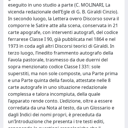
eseguito in uno studio a parte (C. MOLINARI, La
vicenda redazionale dell’Egle di G. B. Giraldi Cinzio).
In secondo luogo, la Lettera overo Discorso sovra il
comporre le Satire atte alla scena, conservata in 21
carte apografe, con interventi autografi, del codice
ferrarese Classe I 90, già pubblicata nel 1864 e nel
1973 in coda agli altri Discorsi teorici di Giraldi. In
terzo luogo, l’inedito frammento autografo della
Favola pastorale, trasmesso da due duerni del
sopra menzionato codice Classe I 331: sole
superstiti, ma non sole composte, una Parte prima
e una Parte quinta della favola, attestate nelle 8
carte autografe in uno situazione redazionale
complessa e talora incompiuta, della quale
l’apparato rende conto. L’edizione, oltre a essere
corredata da una Nota al testo, da un Glossario e
dagli Indici dei nomi propri, è preceduta da
un’Introduzione che presenta i tre testi editi,