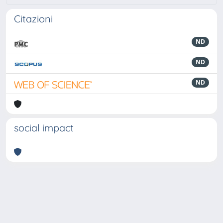
Citazioni
ND
ND
ND
social impact
Powered by
IRIS
-
about IRIS
-