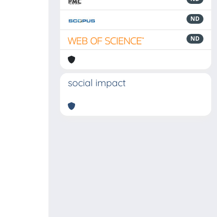
ND
ND
social impact