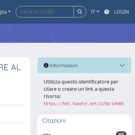
glia
IT
LOGIN
RE AL
Informazioni
Utilizza questo identificatore per
citare o creare un link a questa
risorsa:
https://hdl.handle.net/2158/14989
Citazioni
ND