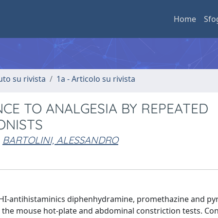
Home
Sfo
uto su rivista
1a - Articolo su rivista
CE TO ANALGESIA BY REPEATED
ONISTS
BARTOLINI, ALESSANDRO
 HI-antihistaminics diphenhydramine, promethazine and py
Ln the mouse hot-plate and abdominal constriction tests. Con