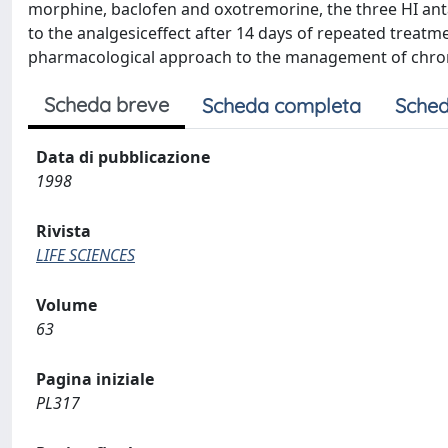
morphine, baclofen and oxotremorine, the three HI ant
to the analgesiceffect after 14 days of repeated treatm
pharmacological approach to the management of chron
Scheda breve
Scheda completa
Sched
Data di pubblicazione
1998
Rivista
LIFE SCIENCES
Volume
63
Pagina iniziale
PL317