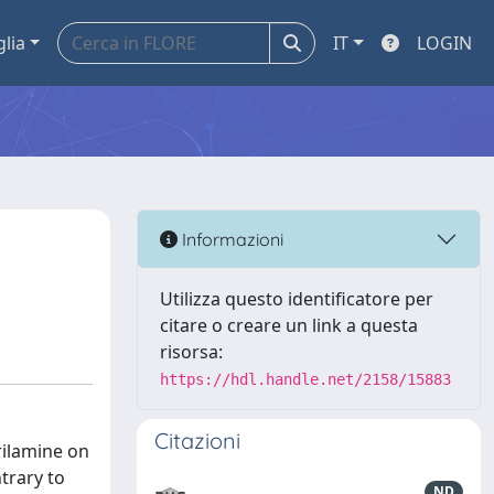
glia
IT
LOGIN
Informazioni
Utilizza questo identificatore per
citare o creare un link a questa
risorsa:
https://hdl.handle.net/2158/15883
Citazioni
rilamine on
trary to
ND