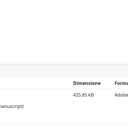
Dimensione
Form
425.85 kB
Adobe
 manuscript)