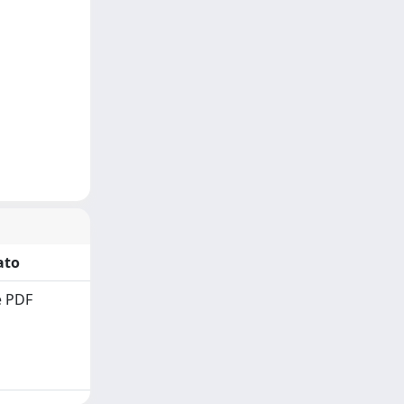
ato
 PDF