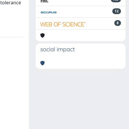
 tolerance
12
8
social impact