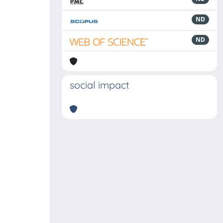
ND
ND
social impact