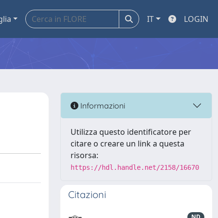
glia
IT
LOGIN
Informazioni
Utilizza questo identificatore per
citare o creare un link a questa
risorsa:
https://hdl.handle.net/2158/16670
Citazioni
ND